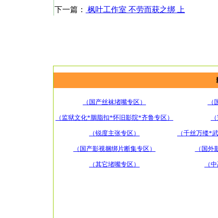
下一篇：
枫叶工作室 不劳而获之绑 上
（国产丝袜堵嘴专区）
（
（监狱文化*胭脂扣*怀旧影院*齐鲁专区）
（
（锐度主张专区）
（千丝万缕*
（国产影视捆绑片断集专区）
（国外
（其它堵嘴专区）
（中